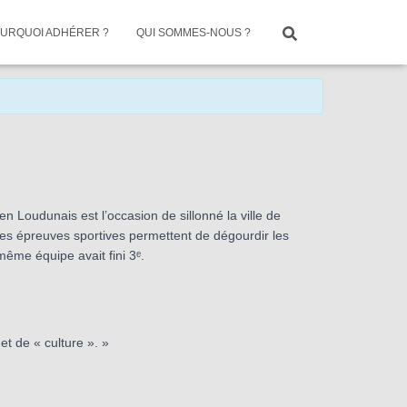
URQUOI ADHÉRER ?
QUI SOMMES-NOUS ?
 Loudunais est l’occasion de sillonné la ville de
es épreuves sportives permettent de dégourdir les
même équipe avait fini 3ᵉ.
t de « culture ». »