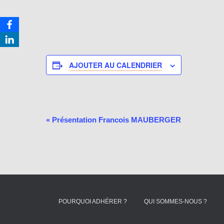
AJOUTER AU CALENDRIER
«
Présentation Francois MAUBERGER
N
a
v
i
POURQUOI ADHÉRER ?
QUI SOMMES-NOUS ?