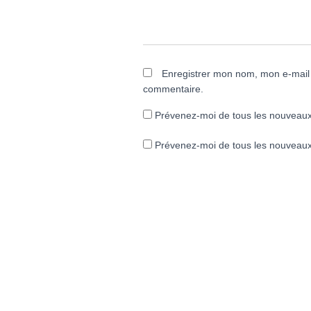
Enregistrer mon nom, mon e-mail 
commentaire.
Prévenez-moi de tous les nouveaux
Prévenez-moi de tous les nouveaux 
A
l
t
e
r
n
a
t
i