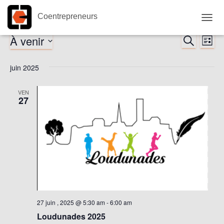
Coentrepreneurs
OUVR
LA
À venir
RECHERC
Évènements
Nav
Reche
LISTE
NAVI
Sélectionnez
de
et
une
juin 2025
date.
vu
naviga
VEN
Év
27
de
vues
Évène
27 juin , 2025 @ 5:30 am
-
6:00 am
Loudunades 2025