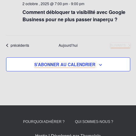
2 octobre , 2025 @ 7:00 pm
-
9:00 pm
Comment débloquer ta visibilité avec Google
Business pour ne plus passer inaperçu ?
Évènements
précédents
Aujourd’hui
ÉVÈNEMENTS
SUIVANTS
S’ABONNER AU CALENDRIER
POURQUOI ADHÉRER ?
QUI SOMMES-NOUS ?
Hestia | Développé par
ThemeIsle