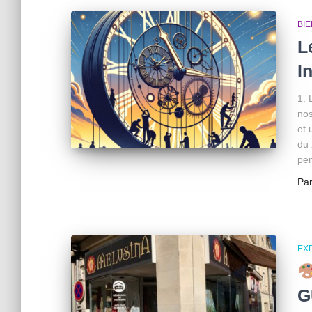
BIE
L
I
1. 
nos
et 
du 
pen
Pa
EX
G