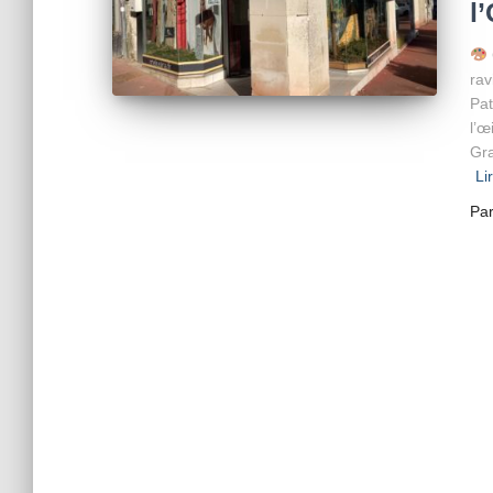
l
rav
Pat
l’œ
Gra
Li
Pa