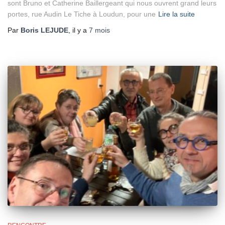
sont Bruno et Catherine Baillergeant qui nous ouvrent grand leurs
portes, rue Audin Le Tiche à Loudun, pour une
Lire la suite
Par
Boris LEJUDE
, il y a
7 mois