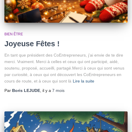
BIEN ÊTRE
Joyeuse Fêtes !
En tant que président des CoEntrepreneurs, j’ai envie de te dire
merci. Vraiment. Merci à celles et ceux qui ont participé, aidé,
soutenu, proposé, accueilli, partagé.Merci à ceux qui sont venus
par curiosité, à ceux qui ont découvert les CoEntrepreneurs en
cours de route, et à ceux qui sont là
Lire la suite
Par
Boris LEJUDE
, il y a
7 mois