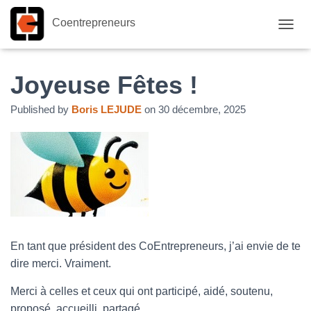
Coentrepreneurs
O
U
V
R
Joyeuse Fêtes !
I
R
Published by
Boris LEJUDE
on
30 décembre, 2025
/
F
E
R
M
E
R
L
A
N
En tant que président des CoEntrepreneurs, j’ai envie de te
A
V
dire merci. Vraiment.
I
G
Merci à celles et ceux qui ont participé, aidé, soutenu,
A
proposé, accueilli, partagé.