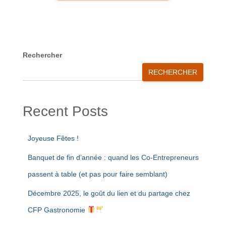
A
l
t
e
r
Rechercher
n
RECHERCHER
a
t
i
Recent Posts
v
e
:
Joyeuse Fêtes !
Banquet de fin d’année : quand les Co-Entrepreneurs
passent à table (et pas pour faire semblant)
Décembre 2025, le goût du lien et du partage chez
CFP Gastronomie