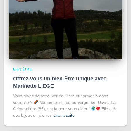
BIEN ÊTRE
Offrez-vous un bien-Être unique avec
Marinette LIEGE
Vous rêvez de retrouver équilibre et harmonie dans
votre vie ?
Marinette, située au Verger sur Dive à La
Grimaudière (86), est là pour vous aider !
Elle crée
des bijoux en pierres
Lire la suite