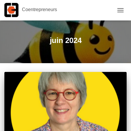
Coentrepreneurs
OUVR
LA
NAVIG
juin 2024