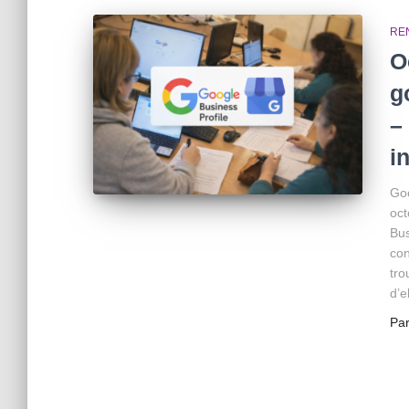
RE
O
g
–
i
Goo
oct
Bus
con
tro
d’
Pa