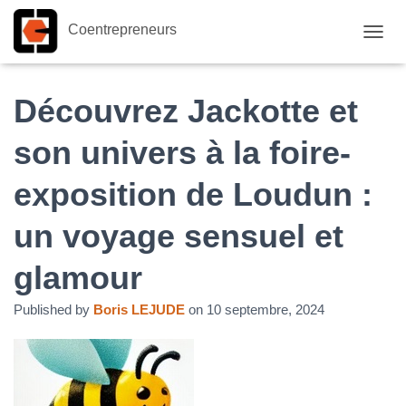
Coentrepreneurs
O
U
V
R
Découvrez Jackotte et
I
R
son univers à la foire-
/
F
exposition de Loudun :
E
R
M
un voyage sensuel et
E
R
glamour
L
A
N
Published by
Boris LEJUDE
on
10 septembre, 2024
A
V
I
G
A