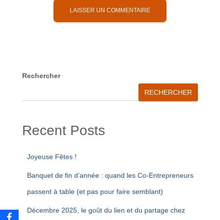
A
l
t
e
r
Rechercher
n
RECHERCHER
a
t
i
Recent Posts
v
e
:
Joyeuse Fêtes !
Banquet de fin d’année : quand les Co-Entrepreneurs
passent à table (et pas pour faire semblant)
Décembre 2025, le goût du lien et du partage chez