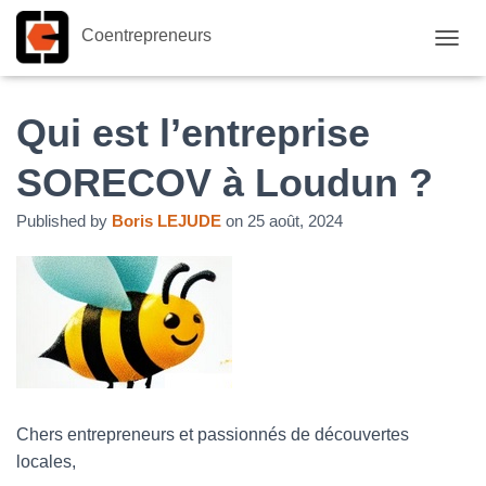
Coentrepreneurs
O
U
V
R
Qui est l’entreprise
I
R
SORECOV à Loudun ?
/
F
Published by
Boris LEJUDE
on
25 août, 2024
E
R
M
E
R
L
A
N
A
V
I
Chers entrepreneurs et passionnés de découvertes
G
locales,
A