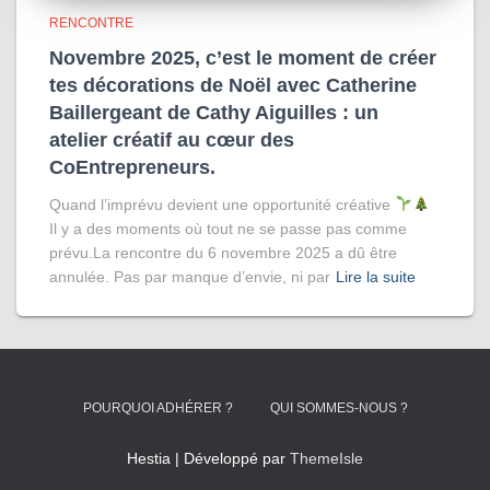
RENCONTRE
Novembre 2025, c’est le moment de créer
tes décorations de Noël avec Catherine
Baillergeant de Cathy Aiguilles : un
atelier créatif au cœur des
CoEntrepreneurs.
Quand l’imprévu devient une opportunité créative
Il y a des moments où tout ne se passe pas comme
prévu.La rencontre du 6 novembre 2025 a dû être
annulée. Pas par manque d’envie, ni par
Lire la suite
POURQUOI ADHÉRER ?
QUI SOMMES-NOUS ?
Hestia | Développé par
ThemeIsle