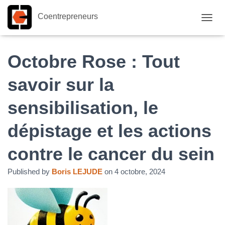
Coentrepreneurs
O
U
V
R
Octobre Rose : Tout
I
R
savoir sur la
/
F
sensibilisation, le
E
R
M
dépistage et les actions
E
R
contre le cancer du sein
L
A
N
Published by
Boris LEJUDE
on
4 octobre, 2024
A
V
I
G
A