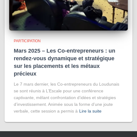
PARTICIPATION
Mars 2025 – Les Co-entrepreneurs : un
rendez-vous dynamique et stratégique
sur les placements et les métaux
précieux
Le 7 mars dernier, les Co-entrepreneurs du Loudunais
se sont réunis à L’Escale pour une conférence
captivante, mêlant confrontation d’idées et stratégies
d’investissement. Animée sous la forme d’une joute
verbale, cette session a permis à
Lire la suite